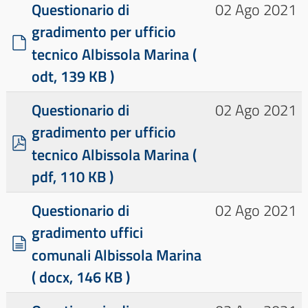
Questionario di
02 Ago 2021
m
gradimento per ufficio
e
d
tecnico Albissola Marina
(
n
e
t
odt, 139 KB )
f
o
a
Questionario di
02 Ago 2021
u
gradimento per ufficio
l
p
tecnico Albissola Marina
(
t
d
pdf, 110 KB )
f
Questionario di
02 Ago 2021
gradimento uffici
d
comunali Albissola Marina
o
( docx, 146 KB )
c
u