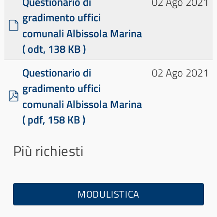
Questionario di
02 Ago 2021
m
gradimento uffici
e
d
comunali Albissola Marina
n
e
t
( odt, 138 KB )
f
o
a
Questionario di
02 Ago 2021
u
gradimento uffici
l
p
comunali Albissola Marina
t
d
( pdf, 158 KB )
f
Più richiesti
MODULISTICA