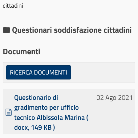
cittadini
C
Questionari soddisfazione cittadini
a
r
Documenti
t
e
RICERCA DOCUMENTI
l
l
Questionario di
02 Ago 2021
a
gradimento per ufficio
d
tecnico Albissola Marina
(
o
docx, 149 KB )
c
×
- - - - Questionari soddisfazione cittadini
×
u