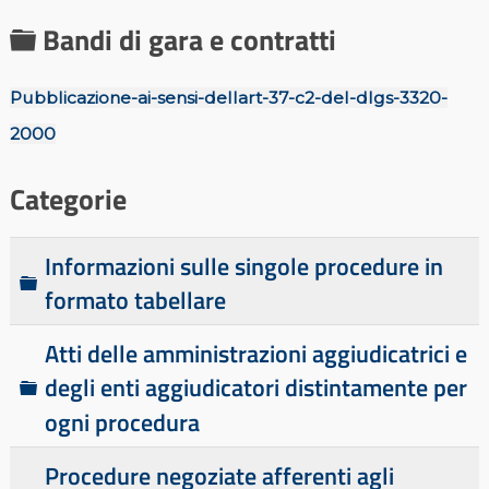
C
Bandi di gara e contratti
a
Pubblicazione-ai-sensi-dellart-37-c2-del-dlgs-3320-
r
t
2000
e
Categorie
l
l
Informazioni sulle singole procedure in
a
C
formato tabellare
a
r
Atti delle amministrazioni aggiudicatrici e
t
C
degli enti aggiudicatori distintamente per
e
a
ogni procedura
l
r
l
Procedure negoziate afferenti agli
t