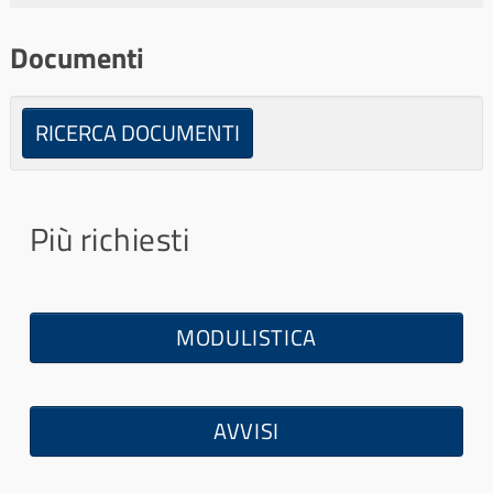
l
l
Documenti
a
RICERCA DOCUMENTI
Più richiesti
MODULISTICA
×
- Bandi di gara e contratti
×
AVVISI