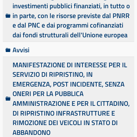
a
e
investimenti pubblici finanziati, in tutto o
l
C
in parte, con le risorse previste dal PNRR
l
a
e dal PNC e dai programmi cofinanziati
a
r
dai fondi strutturali dell'Unione europea
t
e
C
Avvisi
l
a
MANIFESTAZIONE DI INTERESSE PER IL
l
r
SERVIZIO DI RIPRISTINO, IN
a
t
e
EMERGENZA, POST INCIDENTE, SENZA
l
ONERI PER LA PUBBLICA
C
l
AMMINISTRAZIONE E PER IL CITTADINO,
a
a
DI RIPRISTINO INFRASTRUTTURE E
r
RIMOZIONE DEI VEICOLI IN STATO DI
t
e
ABBANDONO