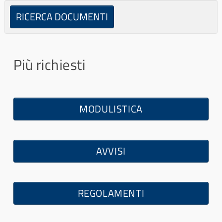
a
l
RICERCA DOCUMENTI
l
a
Più richiesti
MODULISTICA
×
- Servizi erogati
×
AVVISI
REGOLAMENTI