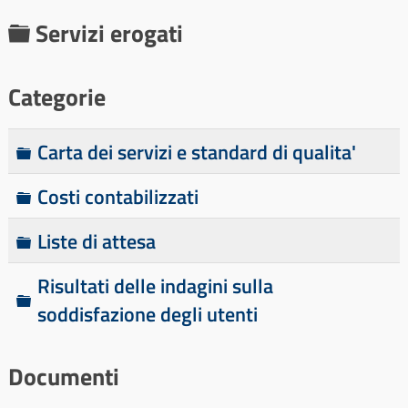
C
Servizi erogati
a
r
Categorie
t
e
C
Carta dei servizi e standard di qualita'
l
a
C
Costi contabilizzati
r
l
a
t
a
C
Liste di attesa
r
e
a
t
l
Risultati delle indagini sulla
r
e
C
l
soddisfazione degli utenti
t
l
a
a
e
l
r
l
Documenti
a
t
l
e