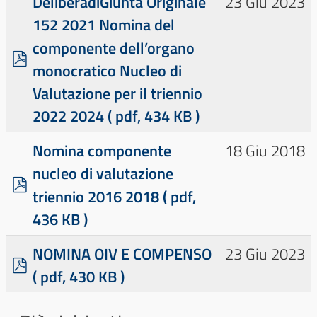
DeliberadiGiunta Originale
23 Giu 2023
152 2021 Nomina del
componente dell’organo
p
monocratico Nucleo di
d
Valutazione per il triennio
f
2022 2024
( pdf, 434 KB )
Nomina componente
18 Giu 2018
nucleo di valutazione
p
triennio 2016 2018
( pdf,
d
436 KB )
f
NOMINA OIV E COMPENSO
23 Giu 2023
p
( pdf, 430 KB )
d
f