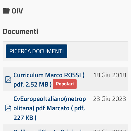
C
OIV
a
r
Documenti
t
e
RICERCA DOCUMENTI
l
l
Curriculum Marco ROSSI
(
18 Giu 2018
a
p
pdf, 2.52 MB )
Popolari
d
f
CvEuropeoItaliano(metrop
23 Giu 2023
p
×
- - OIV
×
olitana) pdf Marcato
( pdf,
d
227 KB )
f