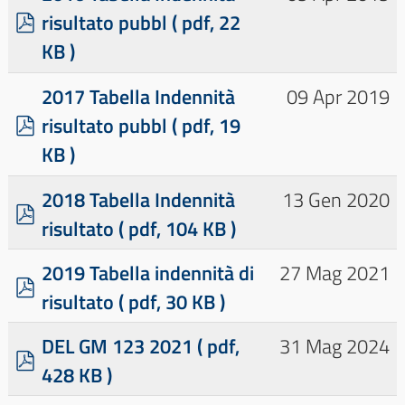
p
risultato pubbl
( pdf, 22
d
KB )
f
×
- - Dati relativi ai premi
×
2017 Tabella Indennità
09 Apr 2019
p
risultato pubbl
( pdf, 19
d
KB )
f
2018 Tabella Indennità
13 Gen 2020
p
risultato
( pdf, 104 KB )
d
f
2019 Tabella indennità di
27 Mag 2021
p
risultato
( pdf, 30 KB )
d
f
DEL GM 123 2021
( pdf,
31 Mag 2024
p
428 KB )
d