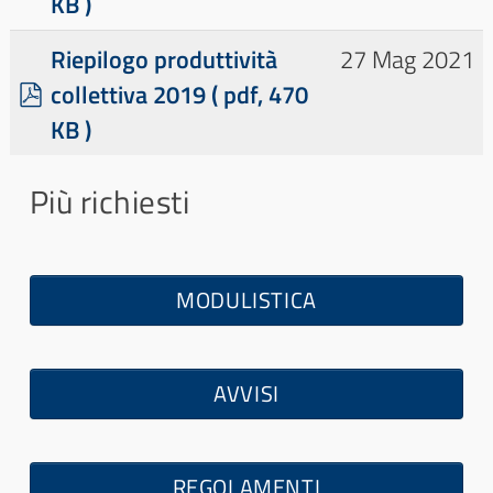
KB )
f
Riepilogo produttività
27 Mag 2021
p
collettiva 2019
( pdf, 470
d
KB )
f
Più richiesti
MODULISTICA
AVVISI
REGOLAMENTI