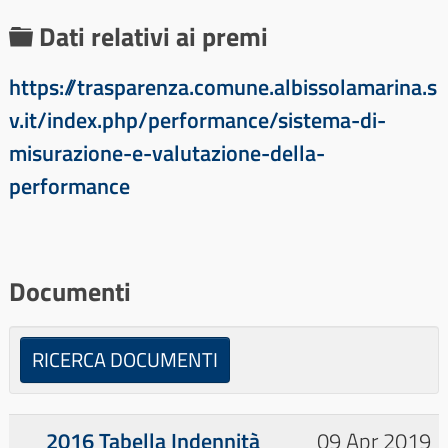
C
Dati relativi ai premi
a
https://trasparenza.comune.albissolamarina.s
r
v.it/index.php/performance/sistema-di-
t
misurazione-e-valutazione-della-
e
performance
l
l
a
Documenti
RICERCA DOCUMENTI
2016 Tabella Indennità
09 Apr 2019