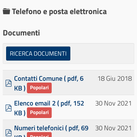
C
Telefono e posta elettronica
a
r
Documenti
t
e
RICERCA DOCUMENTI
l
l
Contatti Comune
( pdf, 6
18 Giu 2018
a
p
KB )
Popolari
d
f
Elenco email 2
( pdf, 152
30 Nov 2021
p
×
- - Telefono e posta elettronica
×
KB )
Popolari
d
f
Numeri telefonici
( pdf, 69
30 Nov 2021
p