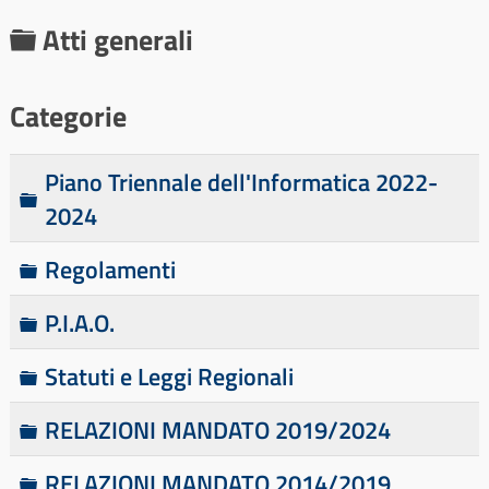
C
Atti generali
a
r
Categorie
t
e
Piano Triennale dell'Informatica 2022-
C
l
2024
a
l
r
C
Regolamenti
a
t
a
e
C
P.I.A.O.
r
l
a
t
C
Statuti e Leggi Regionali
l
r
e
a
a
t
l
C
RELAZIONI MANDATO 2019/2024
r
e
l
a
t
l
a
C
RELAZIONI MANDATO 2014/2019