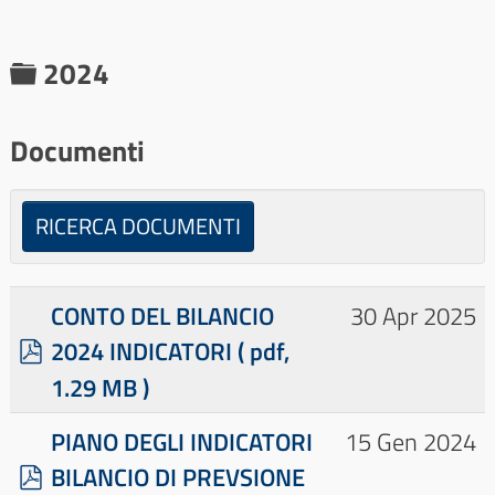
C
2024
a
r
Documenti
t
e
RICERCA DOCUMENTI
l
l
CONTO DEL BILANCIO
30 Apr 2025
a
p
2024 INDICATORI
( pdf,
d
1.29 MB )
f
×
- - - 2024
×
PIANO DEGLI INDICATORI
15 Gen 2024
p
BILANCIO DI PREVSIONE