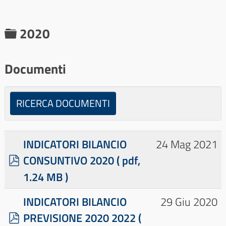
C
2020
a
r
Documenti
t
e
RICERCA DOCUMENTI
l
l
INDICATORI BILANCIO
24 Mag 2021
a
p
CONSUNTIVO 2020
( pdf,
d
1.24 MB )
f
×
- - - 2020
×
INDICATORI BILANCIO
29 Giu 2020
p
PREVISIONE 2020 2022
(