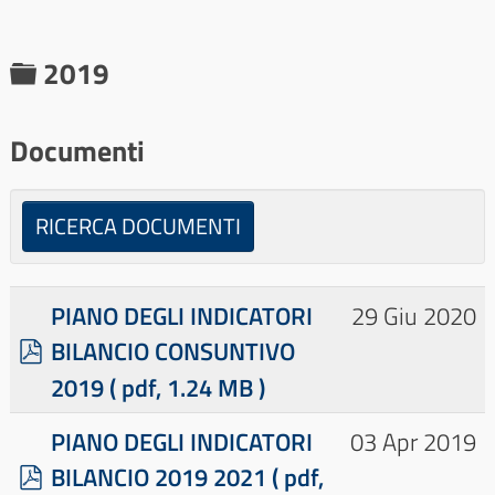
C
2019
a
r
Documenti
t
e
RICERCA DOCUMENTI
l
l
PIANO DEGLI INDICATORI
29 Giu 2020
a
p
BILANCIO CONSUNTIVO
d
2019
( pdf, 1.24 MB )
f
×
- - - 2019
×
PIANO DEGLI INDICATORI
03 Apr 2019
p
BILANCIO 2019 2021
( pdf,