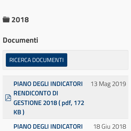
C
2018
a
r
Documenti
t
e
RICERCA DOCUMENTI
l
l
PIANO DEGLI INDICATORI
13 Mag 2019
a
RENDICONTO DI
p
GESTIONE 2018
( pdf, 172
d
KB )
f
×
- - - 2018
×
PIANO DEGLI INDICATORI
18 Giu 2018