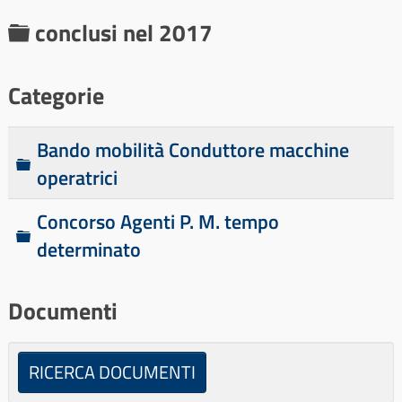
C
conclusi nel 2017
a
r
Categorie
t
e
Bando mobilità Conduttore macchine
C
l
operatrici
a
l
r
Concorso Agenti P. M. tempo
a
C
t
determinato
a
e
r
l
Documenti
t
l
e
a
l
RICERCA DOCUMENTI
l