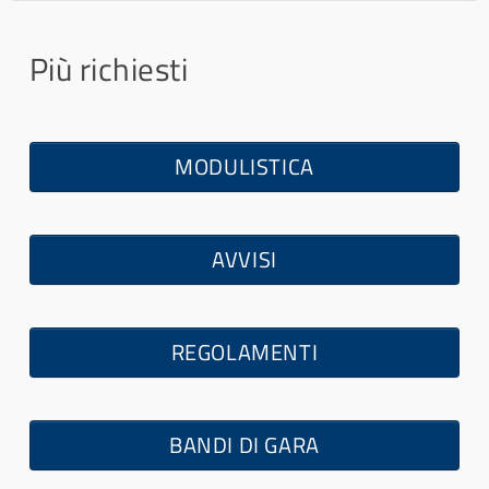
a
Più richiesti
MODULISTICA
×
- - conclusi nel 2017
×
AVVISI
REGOLAMENTI
BANDI DI GARA