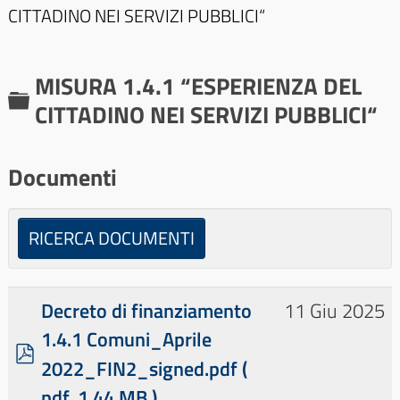
CITTADINO NEI SERVIZI PUBBLICI“
MISURA 1.4.1 “ESPERIENZA DEL
C
CITTADINO NEI SERVIZI PUBBLICI“
a
r
Documenti
t
e
RICERCA DOCUMENTI
l
l
a
Decreto di finanziamento
11 Giu 2025
1.4.1 Comuni_Aprile
p
2022_FIN2_signed.pdf
(
d
pdf, 1.44 MB )
f