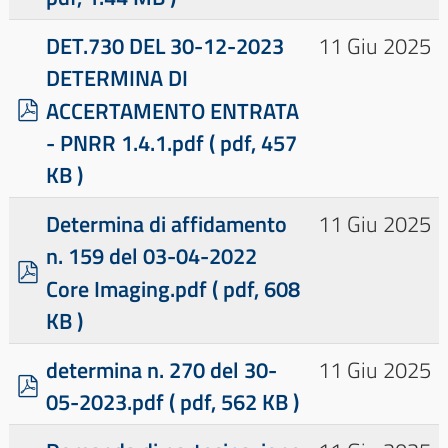
×
×
- - - - MISURA 1.4.1 “ESPERIENZA DEL CITTADINO NEI SERVIZI PUBB
DET.730 DEL 30-12-2023
11 Giu 2025
DETERMINA DI
p
ACCERTAMENTO ENTRATA
d
- PNRR 1.4.1.pdf
( pdf, 457
f
KB )
Determina di affidamento
11 Giu 2025
n. 159 del 03-04-2022
p
Core Imaging.pdf
( pdf, 608
d
KB )
f
determina n. 270 del 30-
11 Giu 2025
p
05-2023.pdf
( pdf, 562 KB )
d
f