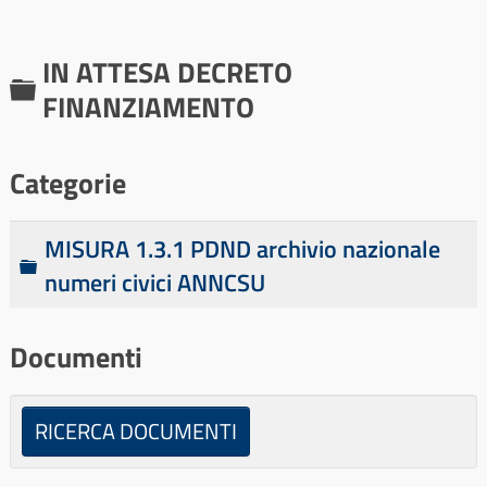
IN ATTESA DECRETO
C
FINANZIAMENTO
a
r
Categorie
t
e
MISURA 1.3.1 PDND archivio nazionale
l
C
numeri civici ANNCSU
l
a
r
a
Documenti
t
e
l
RICERCA DOCUMENTI
l
a