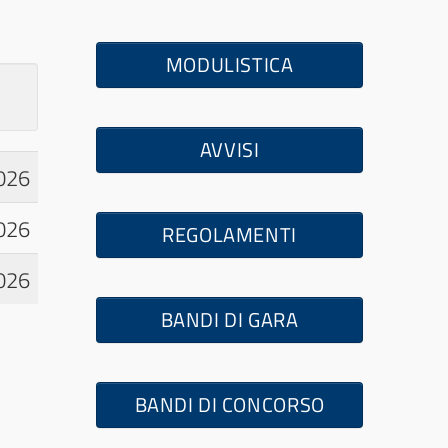
MODULISTICA
AVVISI
026
026
REGOLAMENTI
026
×
BANDI DI GARA
BANDI DI CONCORSO