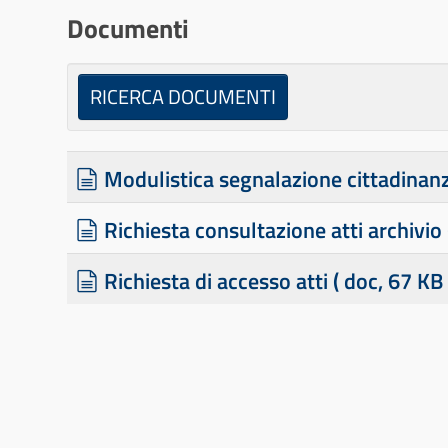
r
Documenti
t
e
RICERCA DOCUMENTI
l
l
d
Modulistica segnalazione cittadinan
a
o
d
Richiesta consultazione atti archivio
c
o
u
d
Richiesta di accesso atti
( doc, 67 KB 
c
m
×
- - - - Modulistica segnalazione cittadinanza e Richiesta di a
o
u
e
c
m
n
u
e
t
m
n
o
e
t
n