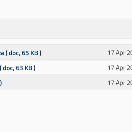
za
( doc, 65 KB )
17 Apr 2
( doc, 63 KB )
17 Apr 2
)
17 Apr 2
ccesso agli atti