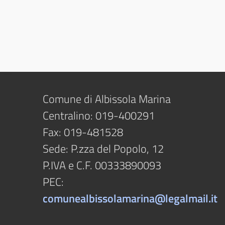
o
t
o
Comune di Albissola Marina
Centralino: 019-400291
Fax: 019-481528
Sede: P.zza del Popolo, 12
P.IVA e C.F. 00333890093
PEC:
comunealbissolamarina@legalmail.it